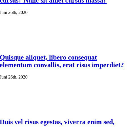
cursus? Nunc sit amet cursus massa?
Juni 26th, 2020
|
Quisque aliquet, libero consequat
elementum convallis, erat risus imperdiet?
Juni 26th, 2020
|
Duis vel risus egestas, viverra enim sed,