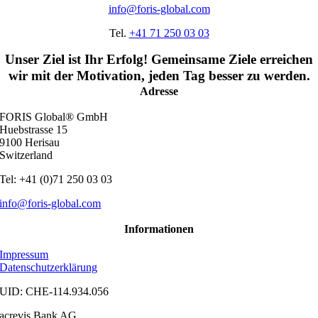
info@foris-global.com
Tel.
+41 71 250 03 03
Unser Ziel ist Ihr Erfolg! Gemeinsame Ziele erreichen
wir mit der Motivation, jeden Tag besser zu werden.
Adresse
FORIS Global® GmbH
Huebstrasse 15
9100 Herisau
Switzerland
Tel: +41 (0)71 250 03 03
info@foris-global.com
Informationen
Impressum
Datenschutzerklärung
UID: CHE-114.934.056
acrevis Bank AG