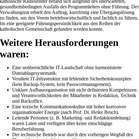
katholische Radiosender befand sich aufgrund des unerwarteten,
gesundheitsbedingten Ausfalls des Programmleiters ohne Führung. Der
Verwaltungsrat erhielt den Auftrag, kurzfristig eine Übergangslösung
zu finden, um den Verein betriebswirtschaftlich und fachlich zu führen,
bis eine geeignete Führungspersönlichkeit aus den Reihen der
katholischen Gemeinschaft gefunden werden konnte.
Weitere Herausforderungen
waren:
Eine unübersichtliche IT-Landschaft ohne harmonisierte
Dateiablagesystematik.
Veraltete IT-Infrastruktur mit fehlenden Sicherheitskonzepten
(kein Backup-System, kein Passwortmanagement).
Unklare Aufbauorganisation mit nicht definierten Kompetenzen
und Verantwortlichkeiten der Mitarbeiter in Redaktion, Technik
und Backoffice.
Eine toxische Kommunikationskultur mit hoher korrosiver
organisationaler Energie (nach Prof. Dr. Heike Bruch).
Leitende Personen (z. B. Marketing- und Redaktionsleitung)
waren Laien und verfügten über keine einschlägige
Berufserfahrung.
Der technische Betrieb war durch den vorherigen Wegfall des